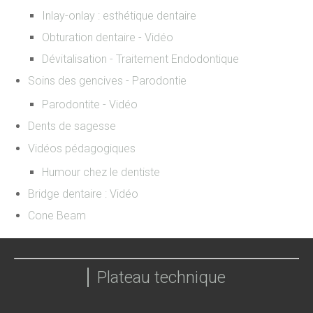
Inlay-onlay : esthétique dentaire
Obturation dentaire - Vidéo
Dévitalisation - Traitement Endodontique
Soins des gencives - Parodontie
Parodontite - Vidéo
Dents de sagesse
Vidéos pédagogiques
Humour chez le dentiste
Bridge dentaire : Vidéo
Cone Beam
Plateau technique